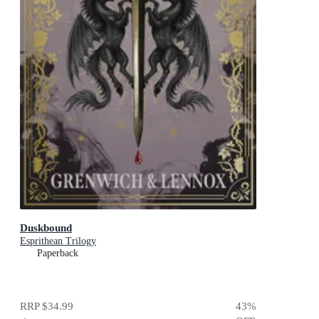
Duskbound
Esprithean Trilogy
Paperback
RRP
$34.99
43
%