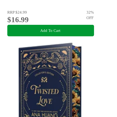
RRP
$24.99
32
%
$16.99
OFF
Add To Cart