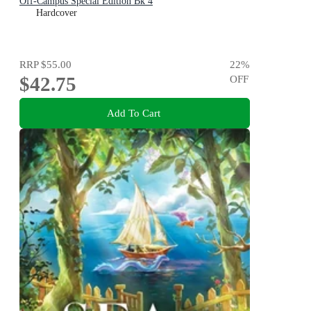
Off-Campus Special Edition Bk 4
Hardcover
RRP
$55.00
22
%
$42.75
OFF
Add To Cart