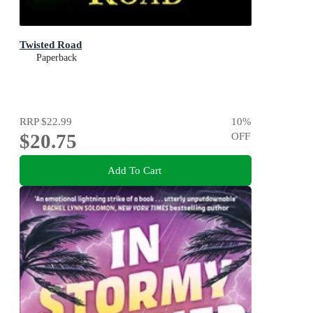
Twisted Road
Paperback
RRP
$22.99
10
%
$20.75
OFF
Add To Cart