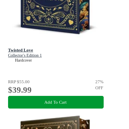
Twisted Love
Collector's Edition 1
Hardcover
RRP
$55.00
27
%
$39.99
OFF
Add To Cart