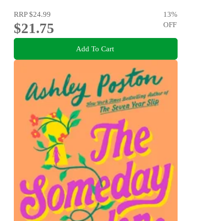
RRP
$24.99
13
%
$21.75
OFF
Add To Cart