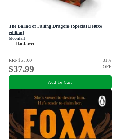
The Ballad of Falling Dragons [Special Deluxe
edition]
Moonfall
Hardcover
RRP
$55.00
31
%
$37.99
OFF
Add To Cart