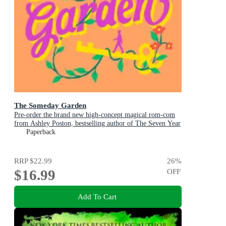
The Someday Garden
Pre-order the brand new high-concept magical rom-com
from Ashley Poston, bestselling author of The Seven Year
Slip, now!
Paperback
RRP
$22.99
26
%
$16.99
OFF
Add To Cart