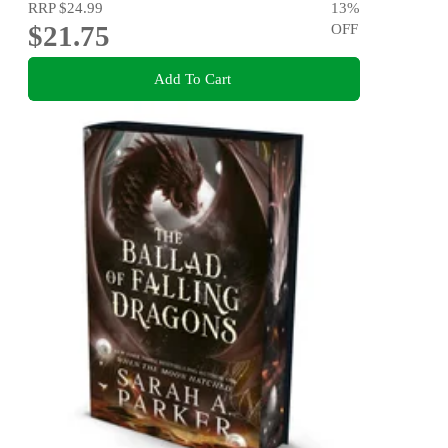
RRP
$24.99
13
%
$21.75
OFF
Add To Cart