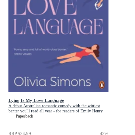
Lying Is My Love Language
A debut Australian romantic comedy with the wittiest
banter you'll read all year - for readers of Emily Henry
and Zoë Foster Blake
Paperback
RRP
$34.99
43
%