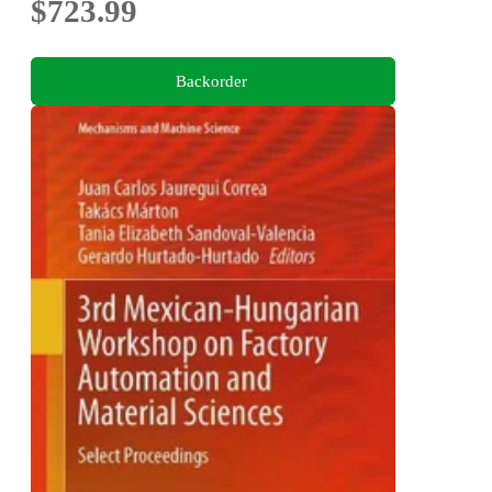
$723.99
Backorder