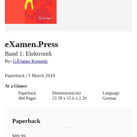
eXamen.Press
Band 1: Elektronik
By:
GÃ¼nter Kemnitz
Paperback | 5 March 2010
At a Glance
Paperback
Dimensions(cm)
Language
404 Pages
23.39 x 15.6 x 2.29
German
Paperback
$89.99