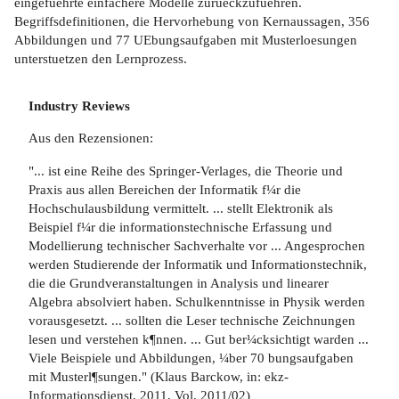
eingefuehrte einfachere Modelle zurueckzufuehren.
Begriffsdefinitionen, die Hervorhebung von Kernaussagen, 356
Abbildungen und 77 UEbungsaufgaben mit Musterloesungen
unterstuetzen den Lernprozess.
Industry Reviews
Aus den Rezensionen:
"... ist eine Reihe des Springer-Verlages, die Theorie und
Praxis aus allen Bereichen der Informatik f¼r die
Hochschulausbildung vermittelt. ... stellt Elektronik als
Beispiel f¼r die informationstechnische Erfassung und
Modellierung technischer Sachverhalte vor ... Angesprochen
werden Studierende der Informatik und Informationstechnik,
die die Grundveranstaltungen in Analysis und linearer
Algebra absolviert haben. Schulkenntnisse in Physik werden
vorausgesetzt. ... sollten die Leser technische Zeichnungen
lesen und verstehen k¶nnen. ... Gut ber¼cksichtigt warden ...
Viele Beispiele und Abbildungen, ¼ber 70 bungsaufgaben
mit Musterl¶sungen." (Klaus Barckow, in: ekz-
Informationsdienst, 2011, Vol. 2011/02)