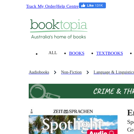
Track My Order
Help Centre
ALL
BOOKS
TEXTBOOKS
Audiobooks
Non-Fiction
Language & Linguistic
E
Sp
Gr