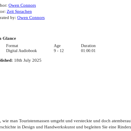
hor
:
Owen Connors
tor
:
Zeit Sprachen
rated by
:
Owen Connors
a Glance
Format
Age
Duration
Digital Audiobook
9 - 12
01:00.01
lished
:
18th July 2025
ie, wie man Touristenmassen umgeht und versteckte und doch atemberau
schichte in Design und Handwerkskunst und begleiten Sie eine Rinderzu